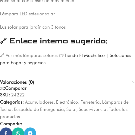
Foco solar con sensor de movimiento
Lámpara LED exterior solar
Luz solar para jardín con 3 tonos
🔗
Enlace interno sugerido:
🔗 Ver más lámparas solares 👉
Tienda El Machetico | Soluciones
para hogar y negocios
Valoraciones (0)
Comparar
SKU:
24222
Categorías:
Acumuladores
,
Electrónico
,
Ferretería
,
Lámparas de
Techo
,
Respaldo de Emergencia
,
Solar
,
Supervivencia
,
Todos los
productos
Compartir: