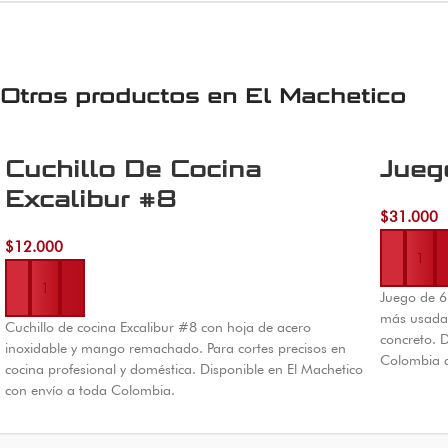
Otros productos en
El Machetico
Cuchillo De Cocina
Jueg
Excalibur #8
$
31.000
Añadir al 
$
12.000
Añadir al carrito
Juego de 6 
más usadas
Cuchillo de cocina Excalibur #8 con hoja de acero
concreto. 
inoxidable y mango remachado. Para cortes precisos en
Colombia 
cocina profesional y doméstica. Disponible en El Machetico
con envío a toda Colombia.