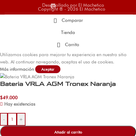
store
Desarrollado por El Machetico
Copyright ® - 2026 El Machetico
Comparar
Tienda
Carrito
Utilizamos cookies para mejorar tu experiencia en nuestro sitio
web. Al continuar navegando, aceptas el uso de cookies.
Más información
Aceptar
Bateria VRLA AGM Tronex Naranja
$
49.000
Hay existencias
-
+
Añadir al carrito