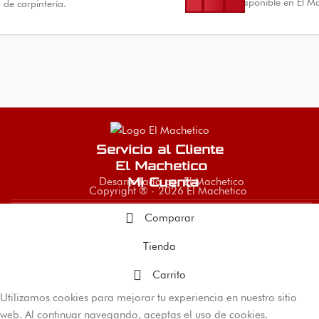
doméstico. Disponible en El Ma
de carpintería.
Servicio al Cliente
El Machetico
Desarrollado por El Machetico
Mi Cuenta
Copyright ® - 2026 El Machetico
Comparar
Tienda
Carrito
Utilizamos cookies para mejorar tu experiencia en nuestro sitio
web. Al continuar navegando, aceptas el uso de cookies.