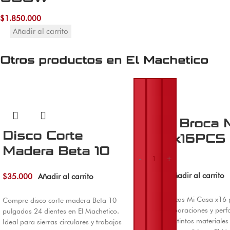
$
1.850.000
Añadir al carrito
Otros productos en
El Machetico
Juego Broca 
Disco Corte
Casa x16PCS
Madera Beta 10
-
+
$
26.000
Pulg x24 Dientes
Añadir al carrito
$
35.000
Añadir al carrito
Juego de brocas Mi Casa x16 
Compre disco corte madera Beta 10
ideal para reparaciones y perf
pulgadas 24 dientes en El Machetico.
básicas en distintos materiales
Ideal para sierras circulares y trabajos