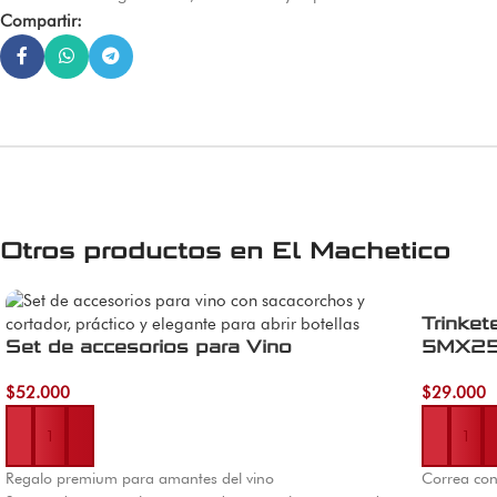
Compartir:
Otros productos en
El Machetico
Trinket
Set de accesorios para Vino
5MX2
$
52.000
$
29.000
Añadir al carrito
Añadir al 
Regalo premium para amantes del vino
Correa con