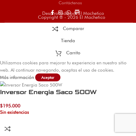
Contáctenos
store
Desarrollado por El Machetico
Copyright ® - 2026 El Machetico
Comparar
Tienda
Carrito
Utilizamos cookies para mejorar tu experiencia en nuestro sitio
web. Al continuar navegando, aceptas el uso de cookies.
Más información
Aceptar
Inversor Energia Saco 500W
$
195.000
Sin existencias