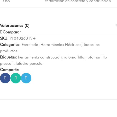
Uso
Perforación en concreto y construcción
Valoraciones (0)
Comparar
SKU:
PT0402601V+
Categorías:
Ferretería
,
Herramientas Eléctricas
,
Todos los
productos
Etiquetas:
herramienta construcción
,
rotomartillo
,
rotomartillo
prescott
,
taladro percutor
Compartir: