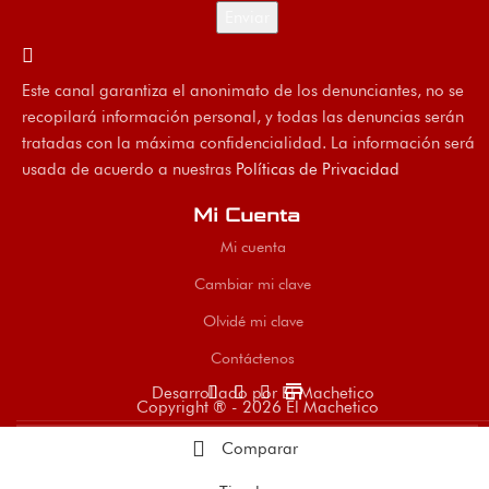
Este canal garantiza el anonimato de los denunciantes, no se
recopilará información personal, y todas las denuncias serán
tratadas con la máxima confidencialidad. La información será
usada de acuerdo a nuestras
Políticas de Privacidad
Mi Cuenta
Mi cuenta
Cambiar mi clave
Olvidé mi clave
Contáctenos
store
Desarrollado por El Machetico
Copyright ® - 2026 El Machetico
Comparar