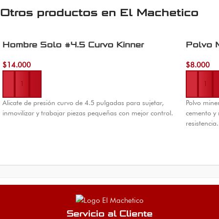
Otros productos en
El Machetico
Hombre Solo #4.5 Curvo Kinner
Polvo M
$
14.000
$
8.000
Añadir al carrito
Añadir al 
Alicate de presión curvo de 4.5 pulgadas para sujetar,
Polvo mine
inmovilizar y trabajar piezas pequeñas con mejor control.
cemento y m
resistencia
Servicio al Cliente