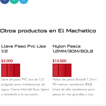
Otros productos en
El Machetico
Llave Paso Pvc Lisa
Nylon Pesca
E
1/2
1.2MM/90M/80LB
B
Brickell
$
3.000
$
13.000
$
Añadir al carrito
Añadir al carrito
Llave de paso PVC lisa de 1/2
Nylon de pesca Brickell 1.2mm,
E
pulgada para instalaciones de
90 metros, resistencia 80LB.
p
agua. Cierre total del flujo, ligera
Línea de alta resistencia para
1
y resistente a la corrosión.
pesca en ríos grandes y mar.
c
Disponible en El Machetico
Envíos a todo Colombia desde
c
Colombia.
Cúcuta.