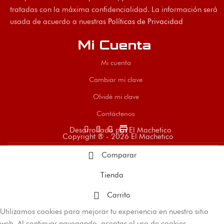
tratadas con la máxima confidencialidad. La información será
usada de acuerdo a nuestras
Políticas de Privacidad
Mi Cuenta
Mi cuenta
Cambiar mi clave
Olvidé mi clave
Contáctenos
store
Desarrollado por El Machetico
Copyright ® - 2026 El Machetico
Comparar
Tienda
Carrito
Utilizamos cookies para mejorar tu experiencia en nuestro sitio
web. Al continuar navegando, aceptas el uso de cookies.