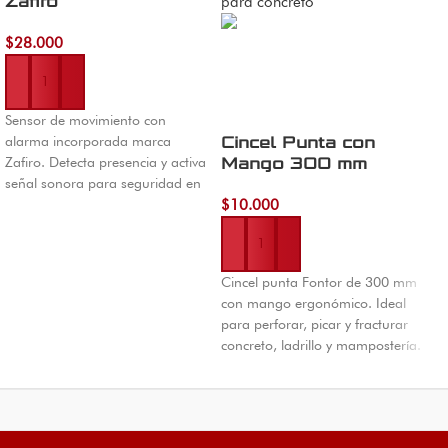
Zafiro
E
$
28.000
$
Añadir al carrito
Sensor de movimiento con
C
alarma incorporada marca
Cincel Punta con
n
Zafiro. Detecta presencia y activa
Mango 300 mm
i
señal sonora para seguridad en
Fontor
e
hogar y negocio. El Machetico,
$
10.000
p
Añadir al carrito
Cúcuta.
C
Cincel punta Fontor de 300 mm
con mango ergonómico. Ideal
para perforar, picar y fracturar
concreto, ladrillo y mampostería.