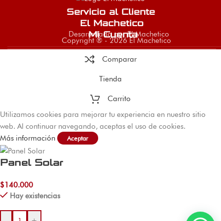
Servicio al Cliente
El Machetico
Desarrollado por El Machetico
Mi Cuenta
Copyright ® - 2026 El Machetico
Comparar
Tienda
Carrito
Utilizamos cookies para mejorar tu experiencia en nuestro sitio
web. Al continuar navegando, aceptas el uso de cookies.
Más información
Aceptar
Panel Solar
$
140.000
Hay existencias
-
+