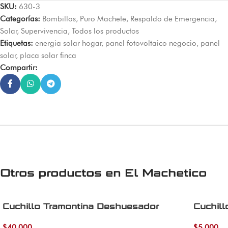
SKU:
630-3
Categorías:
Bombillos
,
Puro Machete
,
Respaldo de Emergencia
,
Solar
,
Supervivencia
,
Todos los productos
Etiquetas:
energia solar hogar
,
panel fotovoltaico negocio
,
panel
solar
,
placa solar finca
Compartir:
Otros productos en
El Machetico
Cuchillo Tramontina Deshuesador
Cuchill
$
40.000
$
5.000