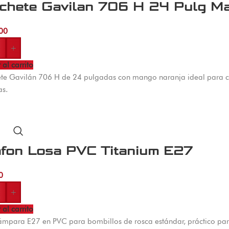
chete Gavilan 706 H 24 Pulg Ma
00
+
 al carrito
e Gavilán 706 H de 24 pulgadas con mango naranja ideal para cor
as.
afon Losa PVC Titanium E27
0
+
 al carrito
ámpara E27 en PVC para bombillos de rosca estándar, práctico para