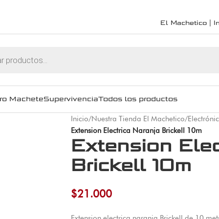
El Machetico | In
ro Machete
Supervivencia
Todos los productos
Inicio
/
Nuestra Tienda El Machetico
/
Electróni
Extension Electrica Naranja Brickell 10m
Extension Elec
Brickell 10m
$
21.000
Extension electrica naranja Brickell de 10 metr