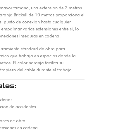
de mayor tamano, una extension de 3 metros
 Naranja Brickell de 10 metros proporciona el
el punto de conexion hasta cualquier
empalmar varias extensiones entre si, lo
conexiones inseguras en cadena.
herramienta standard de obra para
 tecnico que trabaja en espacios donde la
tros. El color naranja facilita su
 tropiezo del cable durante el trabajo.
ales:
xterior
ncion de accidentes
iones de obra
tensiones en cadena