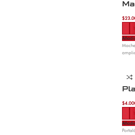
Ma
$
23.0
-
Añadir
Machet
ampli
Pl
$
4.00
-
Añadir
Portal