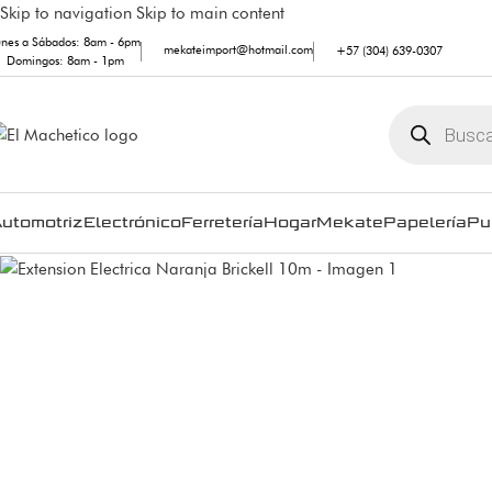
Skip to navigation
Skip to main content
unes a Sábados: 8am - 6pm
mekateimport@hotmail.com
+57 (304) 639-0307
Domingos: 8am - 1pm
utomotriz
Electrónico
Ferretería
Hogar
Mekate
Papelería
Pu