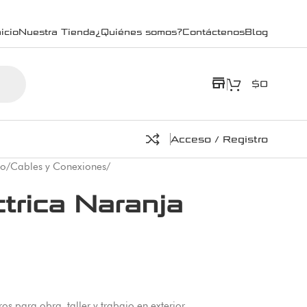
icio
Nuestra Tienda
¿Quiénes somos?
Contáctenos
Blog
store
$
0
Acceso / Registro
co
/
Cables y Conexiones
/
trica Naranja
os para obra, taller y trabajo en exterior.