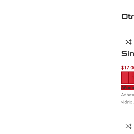
Ot
Si
$
17.0
-
Añadir
Adhes
vidrio