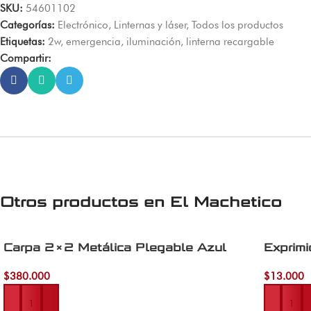
SKU:
54601102
Categorías:
Electrónico
,
Linternas y láser
,
Todos los productos
Etiquetas:
2w
,
emergencia
,
iluminación
,
linterna recargable
Compartir:
Otros productos en
El Machetico
Carpa 2×2 Metálica Plegable Azul
Exprimi
$
380.000
$
13.000
Añadir al carrito
Añadir al 