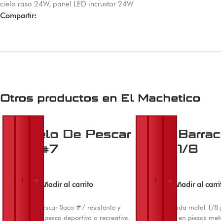
cielo raso 24W
,
panel LED incrustar 24W
Compartir:
Otros productos en
El Machetico
Anzuelo De Pescar
Broca Barra
Saco #7
Metal 1/8
$
38.000
$
4.000
-
+
-
+
Añadir al carrito
Añadir al carri
Anzuelo de pescar Saco #7 resistente y
Broca Barracuda metal 1/8
práctico para pesca deportiva o recreativa.
perforaciones en piezas met