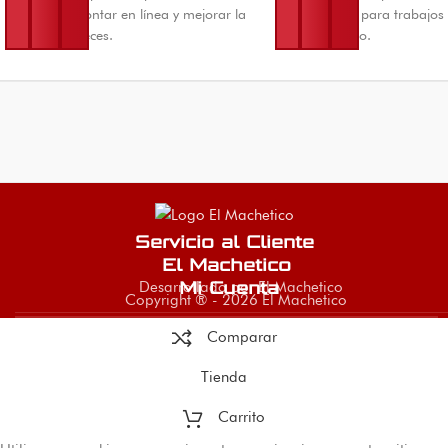
Ideal para montar en línea y mejorar la
taladro. Ideal para trabajos 
captura de peces.
mantenimiento.
Servicio al Cliente
El Machetico
Desarrollado por El Machetico
Mi Cuenta
Copyright ® - 2026 El Machetico
Comparar
Tienda
Carrito