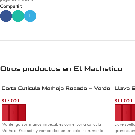
Compartir:
Otros productos en
El Machetico
Corta Cuticula Merheje Rosado – Verde
Llave S
$
17.000
$
11.000
Añadir al carrito
Añadir al 
Mantenga sus manos impecables con el corta cutícula
Llave suel
Merheje. Precisión y comodidad en un solo instrumento.
grandes en