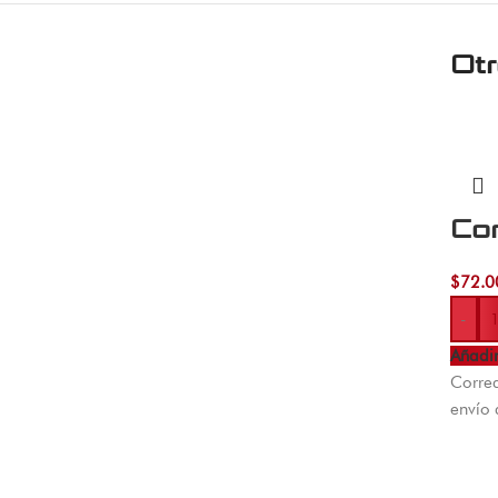
Ot
Co
$
72.0
-
Añadir
Correa
envío