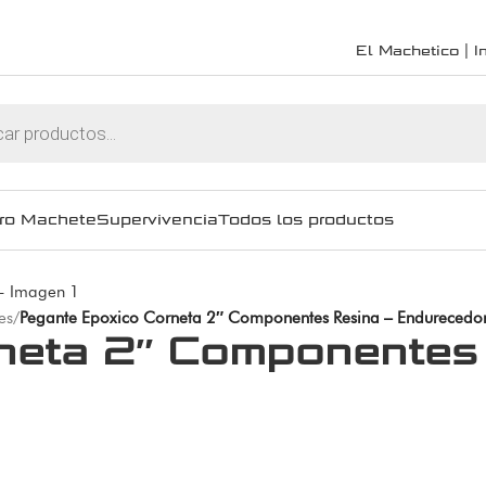
El Machetico | In
ro Machete
Supervivencia
Todos los productos
es
/
Pegante Epoxico Corneta 2″ Componentes Resina – Endurecedo
neta 2″ Componentes