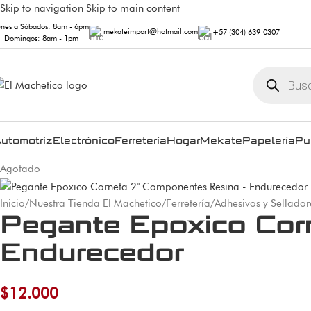
Skip to navigation
Skip to main content
unes a Sábados: 8am - 6pm
mekateimport@hotmail.com
+57 (304) 639-0307
Domingos: 8am - 1pm
utomotriz
Electrónico
Ferretería
Hogar
Mekate
Papelería
Pu
Agotado
Inicio
/
Nuestra Tienda El Machetico
/
Ferretería
/
Adhesivos y Sellador
Pegante Epoxico Cor
Endurecedor
$
12.000