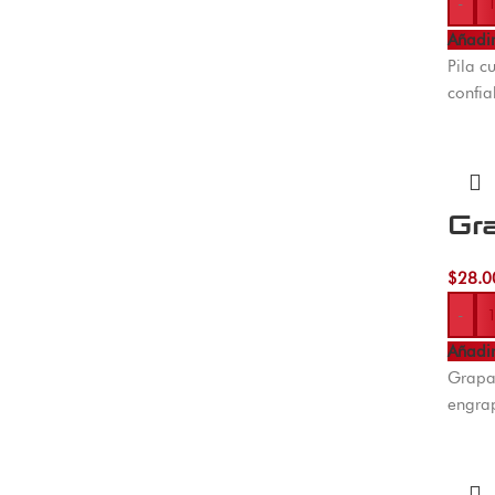
-
Añadir
Pila c
confia
Gra
$
28.0
-
Añadir
Grapad
engra