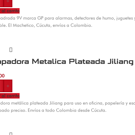
+
 al carrito
uadrada 9V marca GP para alarmas, detectores de humo, juguetes y 
ble. El Machetico, Cúcuta, envíos a Colombia.
padora Metalica Plateada Jiliang
00
+
 al carrito
ora metálica plateada Jiliang para uso en oficina, papelería y es
pado preciso. Envíos a todo Colombia desde Cúcuta.