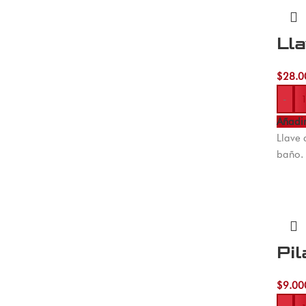
Ll
$
28.0
-
Añadir
Llave 
baño. 
Pi
$
9.00