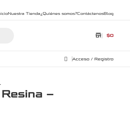
icio
Nuestra Tienda
¿Quiénes somos?
Contáctenos
Blog
store
$
0
Acceso / Registro
r
 Resina –