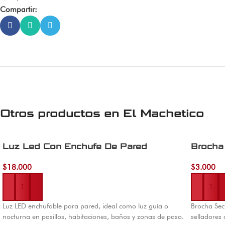
Compartir:
Otros productos en
El Machetico
Luz Led Con Enchufe De Pared
Brocha 
$
18.000
$
3.000
Añadir al carrito
Añadir al 
Luz LED enchufable para pared, ideal como luz guía o
Brocha Secu
nocturna en pasillos, habitaciones, baños y zonas de paso.
selladores 