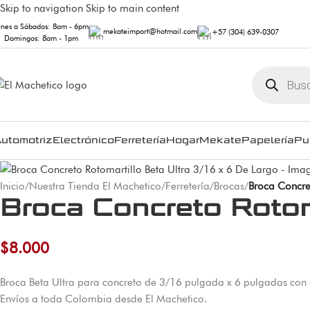
Skip to navigation
Skip to main content
unes a Sábados: 8am - 6pm
mekateimport@hotmail.com
+57 (304) 639-0307
Domingos: 8am - 1pm
utomotriz
Electrónico
Ferretería
Hogar
Mekate
Papelería
Pu
Inicio
/
Nuestra Tienda El Machetico
/
Ferretería
/
Brocas
/
Broca Concre
Broca Concreto Rotoma
$
8.000
Broca Beta Ultra para concreto de 3/16 pulgada x 6 pulgadas con a
Envíos a toda Colombia desde El Machetico.