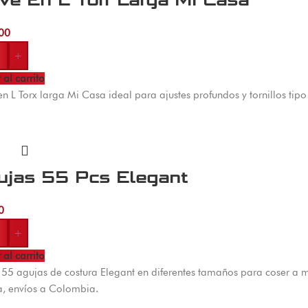
ve En L Torr Larga Mi Casa
00
+
 al carrito
en L Torx larga Mi Casa ideal para ajustes profundos y tornillos tip
ujas 55 Pcs Elegant
0
+
 al carrito
 55 agujas de costura Elegant en diferentes tamaños para coser a ma
, envíos a Colombia.