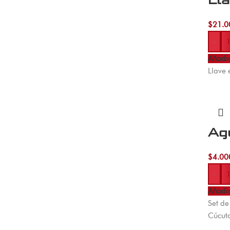
Lla
$
21.0
-
Añadir
Llave 
Ag
$
4.00
-
Añadir
Set de
Cúcuta