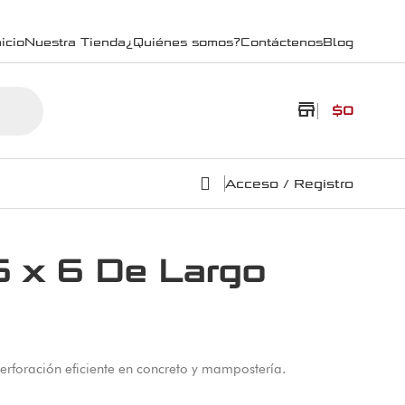
icio
Nuestra Tienda
¿Quiénes somos?
Contáctenos
Blog
store
$
0
Acceso / Registro
6 x 6 De Largo
erforación eficiente en concreto y mampostería.