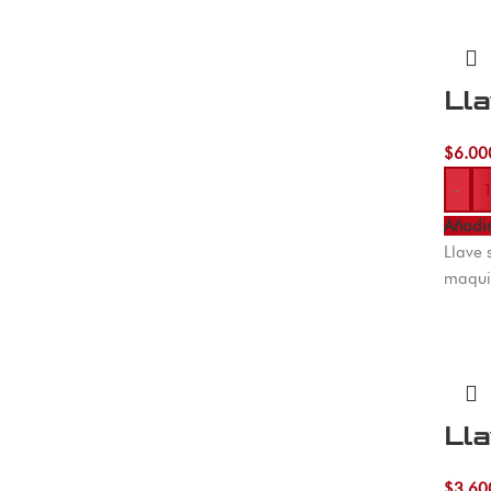
Lla
$
6.00
-
Añadir
Llave 
maqui
Lla
$
3.60