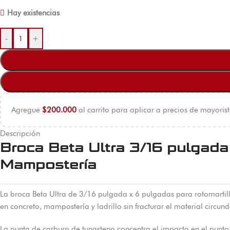
Hay existencias
-
+
Agregue
$
200.000
al carrito para aplicar a precios de mayorist
Descripción
Broca Beta Ultra 3/16 pulgada
Mampostería
La broca Beta Ultra de 3/16 pulgada x 6 pulgadas para rotomartillo
en concreto, mampostería y ladrillo sin fracturar el material circund
La punta de carburo de tungsteno concentra el impacto en el punto d