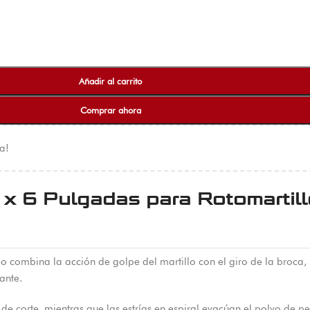
Añadir al carrito
Comprar ahora
a!
 x 6 Pulgadas para Rotomartill
 combina la acción de golpe del martillo con el giro de la broca, 
ante.
e corte, mientras que las estrías en espiral evacúan el polvo de pe