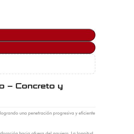
o – Concreto y
logrando una penetración progresiva y eficiente
rforación hacia afuera del agujero. La longitud