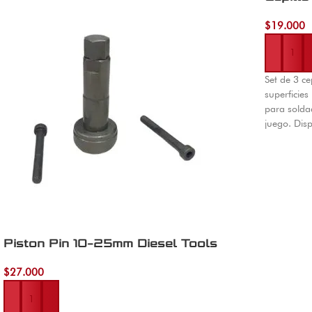
$
19.000
Añadir al 
Set de 3 c
superficies
para solda
juego. Dis
Colombia.
Piston Pin 10-25mm Diesel Tools
$
27.000
Añadir al carrito