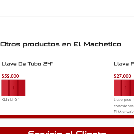
Otros productos en
El Machetico
Llave De Tubo 24″
Llave P
$
52.000
$
27.000
Añadir al carrito
Añadir al 
REF: LT-24
Llave pico
conexiones
El Macheti