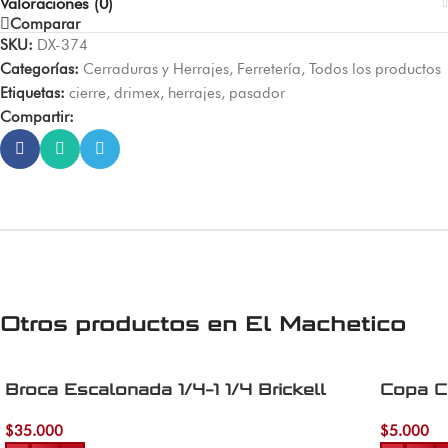
Valoraciones (0)
Comparar
SKU:
DX-374
Categorías:
Cerraduras y Herrajes
,
Ferretería
,
Todos los productos
Etiquetas:
cierre
,
drimex
,
herrajes
,
pasador
Compartir:
Otros productos en
El Machetico
Broca Escalonada 1/4-1 1/4 Brickell
Copa Co
$
35.000
$
5.000
Añadir al carrito
Añadir al 