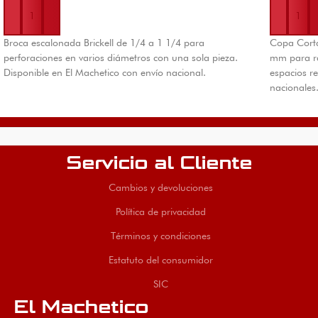
Broca escalonada Brickell de 1/4 a 1 1/4 para
Copa Cort
perforaciones en varios diámetros con una sola pieza.
mm para ra
Disponible en El Machetico con envío nacional.
espacios r
nacionales
Servicio al Cliente
Cambios y devoluciones
Política de privacidad
Términos y condiciones
Estatuto del consumidor
SIC
El Machetico