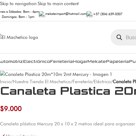
Skip to navigation
Skip to main content
unes a Sábados: 8am - 6pm
mekateimport@hotmail.com
+57 (304) 639-0307
Domingos: 8am - 1pm
utomotriz
Electrónico
Ferretería
Hogar
Mekate
Papelería
Pu
Inicio
/
Nuestra Tienda El Machetico
/
Ferretería
/
Eléctrico
/
Canaleta P
Canaleta Plastica 2
$
9.000
Canaleta plástica Mercury 20 x 10 x 2 metros ideal para organizar 