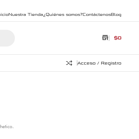
icio
Nuestra Tienda
¿Quiénes somos?
Contáctenos
Blog
store
$
0
Acceso / Registro
hetico.