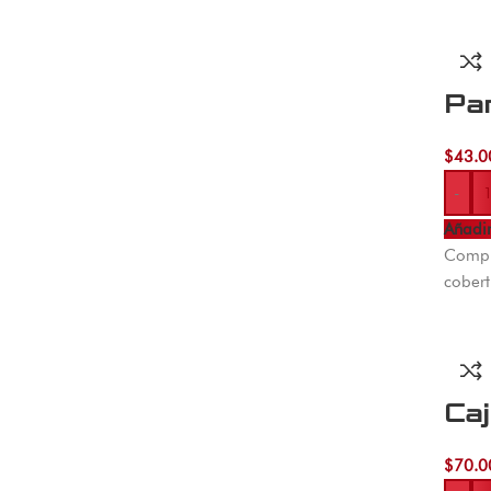
Pa
$
43.0
-
Añadir
Compr
cobert
Ca
$
70.0