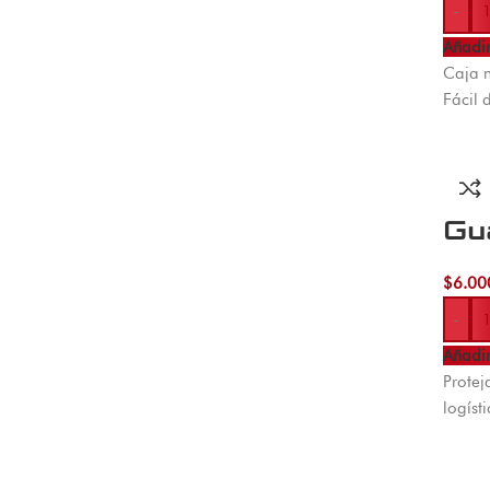
-
Añadir
Caja 
Fácil 
Gu
$
6.00
-
Añadir
Protej
logíst