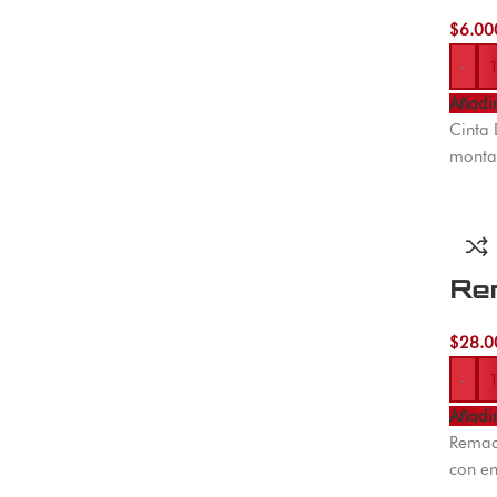
$
6.00
-
Añadir
Cinta 
montaj
Re
$
28.0
-
Añadir
Remach
con en