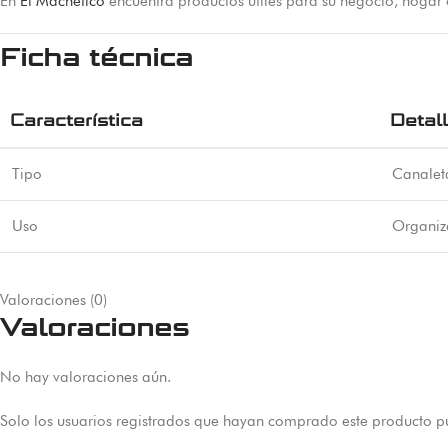
En
El Machetico
encuentra productos útiles para su negocio, hogar
Ficha técnica
Característica
Detal
Tipo
Canaleta
Uso
Organiza
Valoraciones (0)
Valoraciones
No hay valoraciones aún.
Solo los usuarios registrados que hayan comprado este producto p