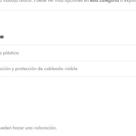
 o trabajo diario. Puede ver más opciones en
esta categoría
o explo
le
 plástica
ción y protección de cableado visible
ueden hacer una valoración.