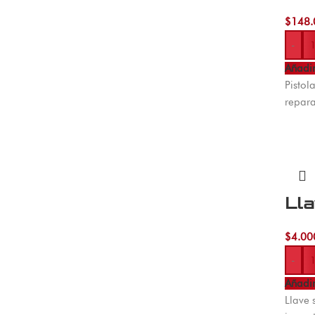
$
148.
-
Añadir
Pistol
repara
Lla
$
4.00
-
Añadir
Llave 