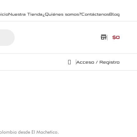
icio
Nuestra Tienda
¿Quiénes somos?
Contáctenos
Blog
store
$
0
Acceso / Registro
 Colombia desde El Machetico.