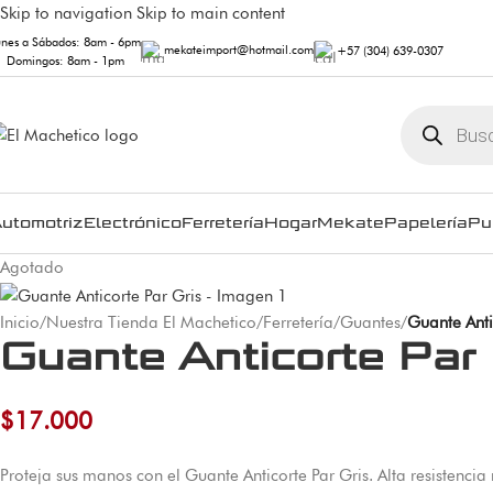
Skip to navigation
Skip to main content
unes a Sábados: 8am - 6pm
mekateimport@hotmail.com
+57 (304) 639-0307
Domingos: 8am - 1pm
utomotriz
Electrónico
Ferretería
Hogar
Mekate
Papelería
Pu
Agotado
Inicio
/
Nuestra Tienda El Machetico
/
Ferretería
/
Guantes
/
Guante Anti
Guante Anticorte Par 
$
17.000
Proteja sus manos con el Guante Anticorte Par Gris. Alta resistenci