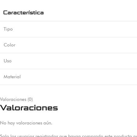
Característica
Tipo
Color
Uso
Material
Valoraciones (0)
Valoraciones
No hay valoraciones aún.
Solo los usuarios registrados que hayan comprado este producto p