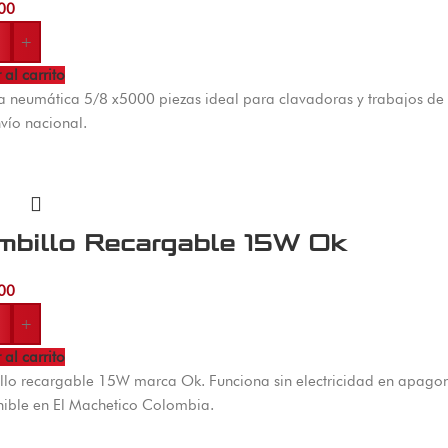
00
+
 al carrito
la neumática 5/8 x5000 piezas ideal para clavadoras y trabajos de 
vío nacional.
mbillo Recargable 15W Ok
00
+
 al carrito
lo recargable 15W marca Ok. Funciona sin electricidad en apagones
ible en El Machetico Colombia.