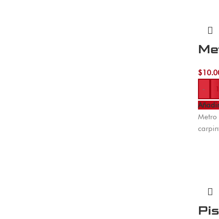
Me
$
10.0
-
Añadir
Metro 
carpin
Pi