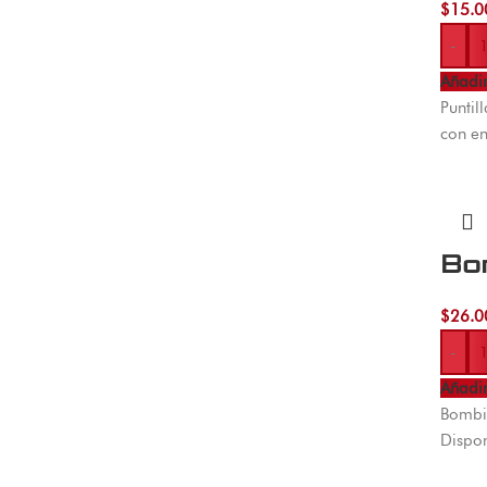
$
15.0
-
Añadir
Puntil
con en
Bo
$
26.0
-
Añadir
Bombil
Dispon