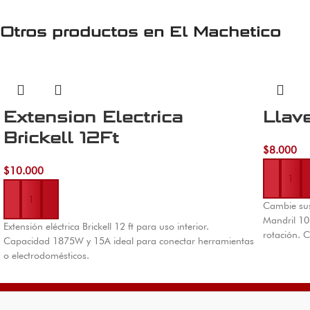
Otros productos en
El Machetico
Extension Electrica
Llav
Brickell 12Ft
$
8.000
Añadir al 
$
10.000
Añadir al carrito
Cambie sus
Mandril 10
Extensión eléctrica Brickell 12 ft para uso interior.
rotación. C
Capacidad 1875W y 15A ideal para conectar herramientas
o electrodomésticos.