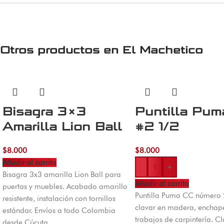
Otros productos en
El Machetico
Bisagra 3×3
Puntilla Pum
Amarilla Lion Ball
#2 1/2
$
8.000
$
8.000
Añadir al carrito
-
+
Bisagra 3x3 amarilla Lion Ball para
Añadir al carrito
puertas y muebles. Acabado amarillo
Puntilla Puma CC número 
resistente, instalación con tornillos
clavar en madera, enchap
estándar. Envíos a todo Colombia
trabajos de carpintería. C
desde Cúcuta.