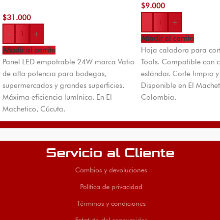
$
9.000
$
31.000
-
+
-
+
Añadir al carrito
Añadir al carrito
Hoja caladora para cor
Panel LED empotrable 24W marca Vatio
Tools. Compatible con 
de alta potencia para bodegas,
estándar. Corte limpio y
supermercados y grandes superficies.
Disponible en El Machet
Máxima eficiencia lumínica. En El
Colombia.
Machetico, Cúcuta.
Servicio al Cliente
Cambios y devoluciones
Política de privacidad
Términos y condiciones