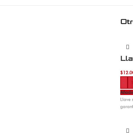
Ot
Ll
$
12.0
-
Añadir
Llave 
garant