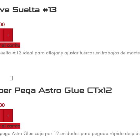
ve Suelta #13
00
+
 al carrito
suelta #13 ideal para aflojar y ajustar tuercas en trabajos de man
per Pega Astro Glue CTx12
00
+
 al carrito
pega Astro Glue caja por 12 unidades para pegado rápido de plás