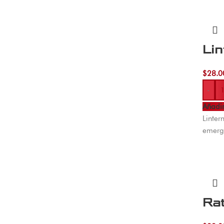
Lin
$
28.0
-
Añadir
Linter
emerg
Ra