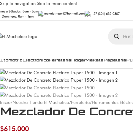
Skip to navigation
Skip to main content
unes a Sábados: 8am - 6pm
mekateimport@hotmail.com
+57 (304) 639-0307
Domingos: 8am - 1pm
utomotriz
Electrónico
Ferretería
Hogar
Mekate
Papelería
Pu
Inicio
/
Nuestra Tienda El Machetico
/
Ferretería
/
Herramientas Eléctri
Mezclador De Concret
$
615.000