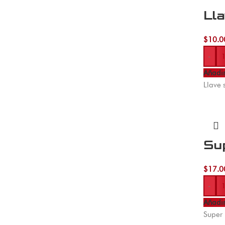
Lla
$
10.0
-
Añadir
Llave 
Su
$
17.0
-
Añadir
Super 