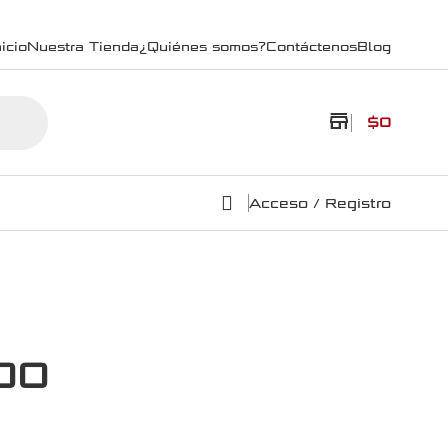
icio
Nuestra Tienda
¿Quiénes somos?
Contáctenos
Blog
store
$
0
Acceso / Registro
500