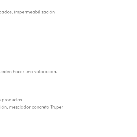
bados, impermeabilización
ueden hacer una valoración.
s productos
ción
,
mezclador concreto Truper