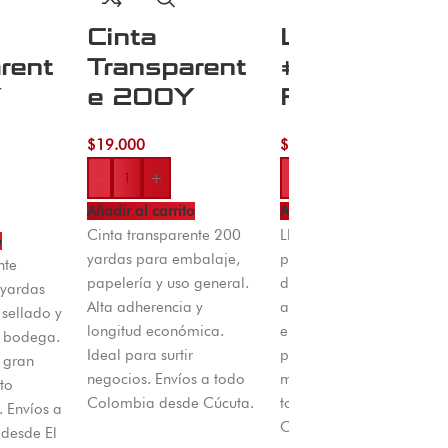
Cinta
Llave Suelt
rent
Transparent
#3/8
Y
e 200Y
Ferrawyy
$
19.000
$
5.000
-
+
-
+
Añadir al carrito
Añadir al carrito
Cinta transparente 200
Llave fija suelta 3/8
o
yardas para embalaje,
pulgada Ferrawyy. Acero
nte
papelería y uso general.
de alta calidad, acabad
yardas
Alta adherencia y
anticorrosión,
sellado y
longitud económica.
ergonómica para
o bodega.
Ideal para surtir
plomería, mecánica y
 gran
negocios. Envíos a todo
mantenimiento. Envíos a
to
Colombia desde Cúcuta.
todo Colombia desde
 Envíos a
Cúcuta.
desde El