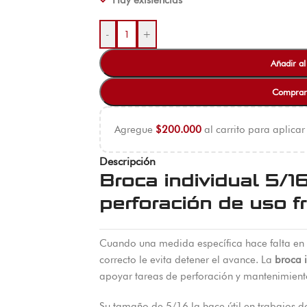
Hay existencias
-
+
Añadir al
Comprar
Agregue
$
200.000
al carrito para aplicar
Descripción
Broca individual 5/16
perforación de uso f
Cuando una medida específica hace falta en p
correcto le evita detener el avance. La
broca 
apoyar tareas de perforación y mantenimient
Su tamaño de 5/16 la hace útil en trabajos 