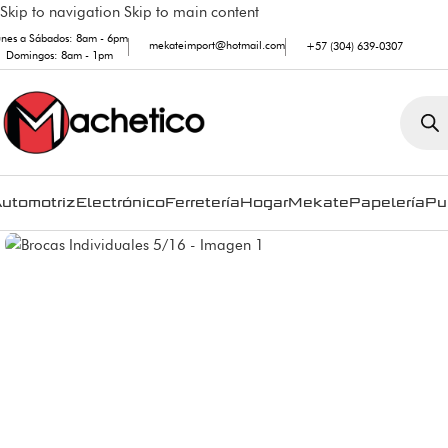
Skip to navigation
Skip to main content
unes a Sábados: 8am - 6pm
mekateimport@hotmail.com
+57 (304) 639-0307
Domingos: 8am - 1pm
utomotriz
Electrónico
Ferretería
Hogar
Mekate
Papelería
Pu