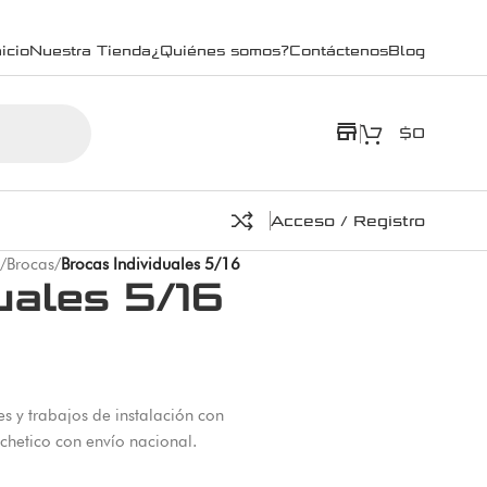
icio
Nuestra Tienda
¿Quiénes somos?
Contáctenos
Blog
store
$
0
Acceso / Registro
/
Brocas
/
Brocas Individuales 5/16
uales 5/16
s y trabajos de instalación con
chetico con envío nacional.