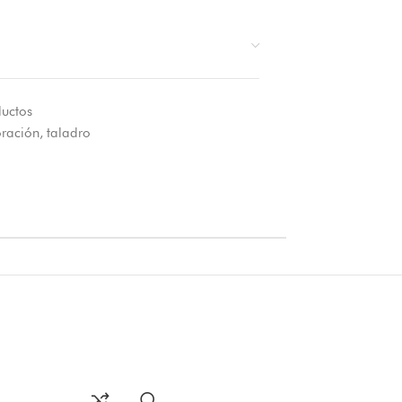
ductos
oración
,
taladro