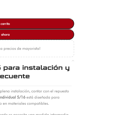
 carrito
 ahora
 a precios de mayorista!
 para instalación y
recuente
lena instalación, contar con el repuesto
individual 5/16
está diseñada para
o en materiales compatibles.
donde se necesita una medida intermedia