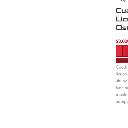
Cu
Li
Os
$
3.00
-
Añadir
Cuadr
licuad
útil p
funcio
o sist
equip