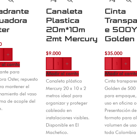
adrante
Canaleta
Cinta
cuadora
Plastica
Transpa
ter
20m*10m
e 500
2mt Mercury
Golden
0
$
9.000
$
35.000
+
-
+
-
+
 al carrito
ante para
Añadir al carrito
Añadir al carrit
ora Oster, repuesto
Canaleta plástica
Cinta transpare
ara mantener el
Mercury 20 x 10 x 2
Golden de 500 
namiento del vaso
metros ideal para
para empaque, 
ema de acople del
organizar y proteger
uso en oficina 
o.
cableado en
Presentación de
instalaciones visibles.
formato para al
Disponible en El
volumen de uso.
Machetico.
toda Colombia 