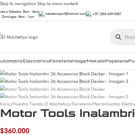
Skip to navigation
Skip to main content
unes a Sábados: 8am - 6pm
mekateimport@hotmail.com
+57 (304) 639-0307
Domingos: 8am - 1pm
utomotriz
Electrónico
Ferretería
Hogar
Mekate
Papelería
Pu
Inicio
/
Nuestra Tienda El Machetico
/
Ferretería
/
Herramientas Eléctri
Motor Tools Inalambr
$
360.000