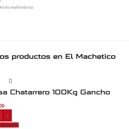
s
tools inalámbrico
ros productos en
El Machetico
sa Chatarrero 100Kg Gancho
00
+
 al carrito