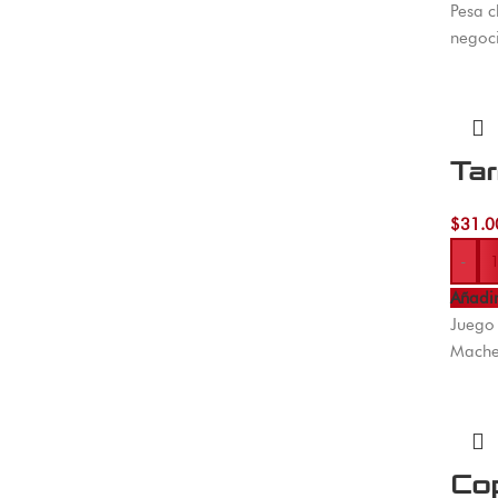
Pesa c
negoci
Tar
$
31.0
-
Añadir
Juego 
Machet
Cop