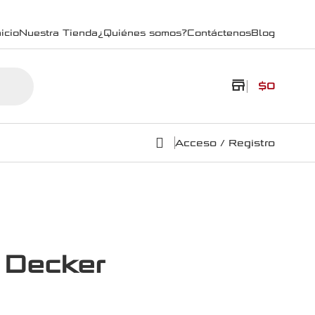
icio
Nuestra Tienda
¿Quiénes somos?
Contáctenos
Blog
store
$
0
Acceso / Registro
 Decker