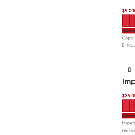
$
9.00
-
Añadir
Copa l
El Mac
Im
$
35.0
-
Añadir
Imperm
real a