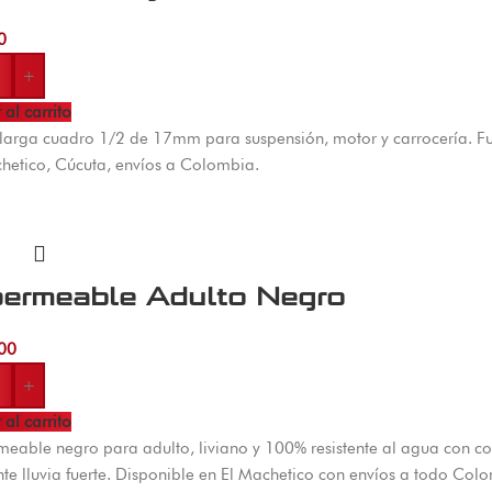
0
+
 al carrito
arga cuadro 1/2 de 17mm para suspensión, motor y carrocería. Fu
hetico, Cúcuta, envíos a Colombia.
permeable Adulto Negro
00
+
 al carrito
eable negro para adulto, liviano y 100% resistente al agua con cos
nte lluvia fuerte. Disponible en El Machetico con envíos a todo Col