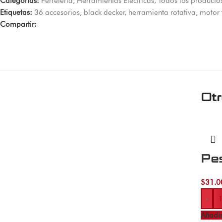
Categorías:
Ferretería
,
Herramientas Eléctricas
,
Todos los producto
Etiquetas:
36 accesorios
,
black decker
,
herramienta rotativa
,
motor 
Compartir:
Ot
Pe
$
31.0
-
Añadir