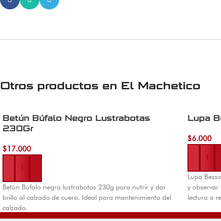
Otros productos en
El Machetico
Betún Búfalo Negro Lustrabotas
Lupa B
230Gr
$
6.000
Añadir al 
$
17.000
Añadir al carrito
Lupa Bessi
Betún Búfalo negro lustrabotas 230g para nutrir y dar
y observar 
brillo al calzado de cuero. Ideal para mantenimiento del
lectura o r
calzado.