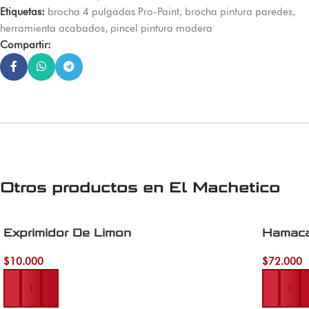
Etiquetas:
brocha 4 pulgadas Pro-Paint
,
brocha pintura paredes
,
herramienta acabados
,
pincel pintura madera
Compartir:
Otros productos en
El Machetico
Exprimidor De Limon
Hamaca
$
10.000
$
72.000
Añadir al carrito
Añadir al 