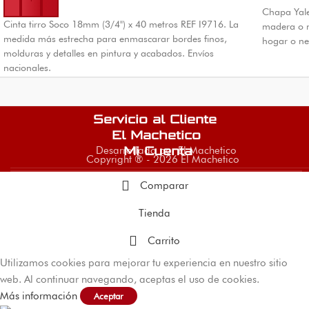
Chapa Yale
Cinta tirro Soco 18mm (3/4") x 40 metros REF I9716. La
madera o m
medida más estrecha para enmascarar bordes finos,
hogar o ne
molduras y detalles en pintura y acabados. Envíos
nacionales.
Servicio al Cliente
El Machetico
Desarrollado por El Machetico
Mi Cuenta
Copyright ® - 2026 El Machetico
Comparar
Tienda
Carrito
Utilizamos cookies para mejorar tu experiencia en nuestro sitio
web. Al continuar navegando, aceptas el uso de cookies.
Más información
Aceptar