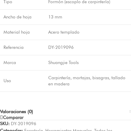
Tipo
Formón (escoplo de carpintería)
Ancho de hoja
13 mm
Material hoja
Acero templado
Referencia
DY-2019096
Marca
Shuangjie Tools
Carpintería, mortajas, bisagras, tallado
Uso
en madera
Valoraciones (0)
Comparar
SKU:
DY-2019096
Categorías:
Ferretería
,
Herramientas Manuales
,
Todos los