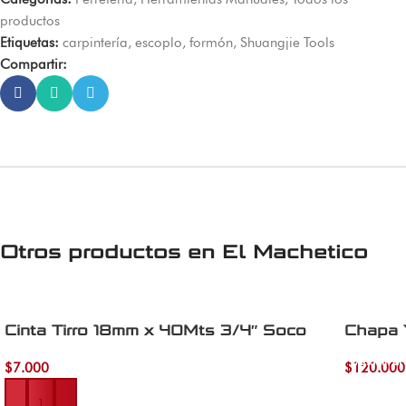
productos
Etiquetas:
carpintería
,
escoplo
,
formón
,
Shuangjie Tools
Compartir:
Otros productos en
El Machetico
Cinta Tirro 18mm x 40Mts 3/4″ Soco
Chapa 
Añadir al 
$
7.000
$
120.000
Añadir al carrito