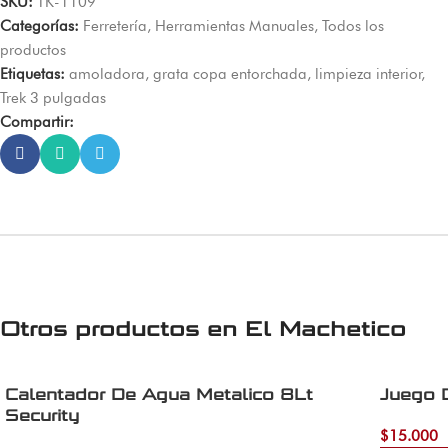
SKU:
TK-1109
Categorías:
Ferretería
,
Herramientas Manuales
,
Todos los
productos
Etiquetas:
amoladora
,
grata copa entorchada
,
limpieza interior
,
Trek 3 pulgadas
Compartir:
Otros productos en
El Machetico
Calentador De Agua Metalico 8Lt
Juego 
Security
$
15.000
Añadir al 