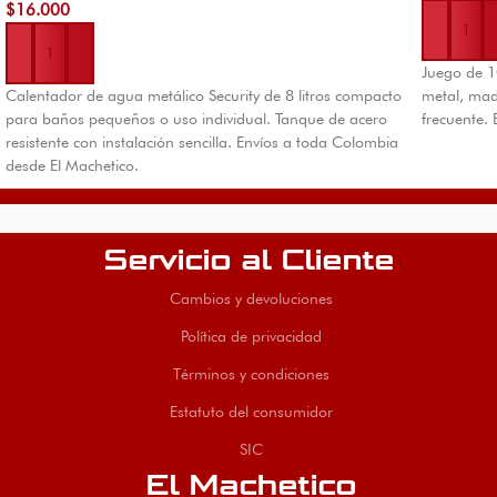
$
16.000
Añadir al carrito
Juego de 1
Calentador de agua metálico Security de 8 litros compacto
metal, mad
para baños pequeños o uso individual. Tanque de acero
frecuente.
resistente con instalación sencilla. Envíos a toda Colombia
desde El Machetico.
Servicio al Cliente
Cambios y devoluciones
Política de privacidad
Términos y condiciones
Estatuto del consumidor
SIC
El Machetico