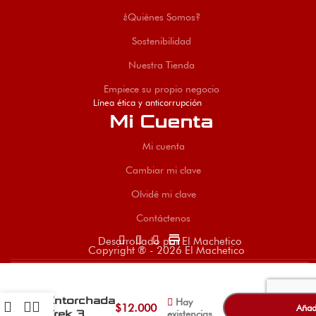
¿Quiénes Somos?
Sostenibilidad
Nuestra Tienda
Empiece su propio negocio
Línea ética y anticorrupción
Mi Cuenta
Mi cuenta
Cambiar mi clave
Olvidé mi clave
Contáctenos
store
Desarrollado por El Machetico
Copyright ® - 2026 El Machetico
-
+
Grata Copa
Entorchada
Hay
$
12.000
Añadi
Trek 3
existencias