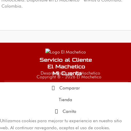
motocicleta. Disponible en El Machetico
envíos a Colombia.
Colombia.
Servicio al Cliente
El Machetico
Desarrollado por El Machetico
Mi Cuenta
Copyright ® - 2026 El Machetico
Comparar
Tienda
Carrito
Utilizamos cookies para mejorar tu experiencia en nuestro sitio
web. Al continuar navegando, aceptas el uso de cookies.