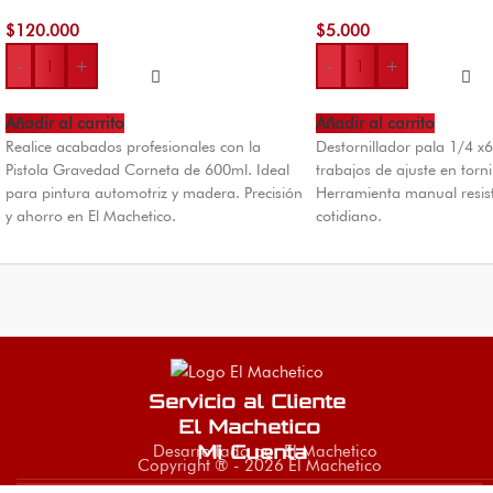
$
120.000
$
5.000
-
+
-
+
Añadir al carrito
Añadir al carrito
Realice acabados profesionales con la
Destornillador pala 1/4 x
Pistola Gravedad Corneta de 600ml. Ideal
trabajos de ajuste en torni
para pintura automotriz y madera. Precisión
Herramienta manual resis
y ahorro en El Machetico.
cotidiano.
Servicio al Cliente
El Machetico
Desarrollado por El Machetico
Mi Cuenta
Copyright ® - 2026 El Machetico