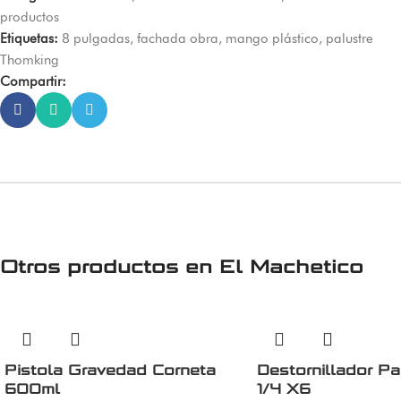
productos
Etiquetas:
8 pulgadas
,
fachada obra
,
mango plástico
,
palustre
Thomking
Compartir:
Otros productos en
El Machetico
Pistola Gravedad Corneta
Destornillador P
600ml
1/4 X6