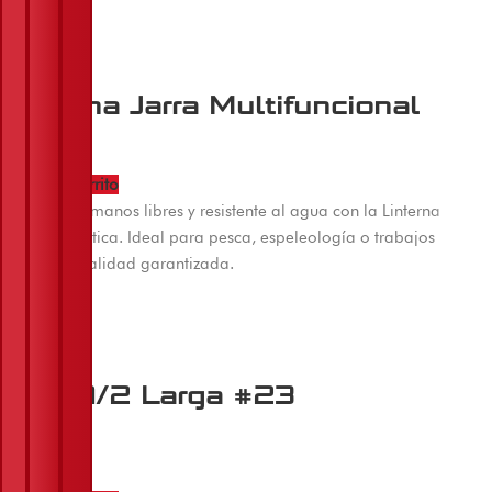
Linterna Jarra Multifuncional
$
56.000
Añadir al carrito
Iluminación manos libres y resistente al agua con la Linterna
Minera Acuática. Ideal para pesca, espeleología o trabajos
húmedos. Calidad garantizada.
Copa 1/2 Larga #23
$
12.600