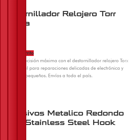
Destornillador Relojero Torr
Micasa
$
9.000
Añadir al carrito
Obtenga precisión máxima con el destornillador relojero Torx
Micasa. Ideal para reparaciones delicadas de electrónica y
dispositivos pequeños. Envíos a todo el país.
Adhesivos Metalico Redondo
4Pcs Stainless Steel Hook
$
5.000