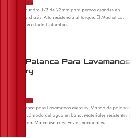
Añadir al carrito
Copa larga cuadro 1/2 de 23mm para pernos grandes en
ruedas, ejes y chasis. Alta resistencia al torque. El Machetico,
Cúcuta, envíos a toda Colombia.
Llave Palanca Para Lavamanos
Mercury
$
28.000
Añadir al carrito
Llave de Palanca para Lavamanos Mercury. Mando de palanca
para control cómodo del agua en baño. Materiales resistentes y
fácil instalación. Marca Mercury. Envíos nacionales.