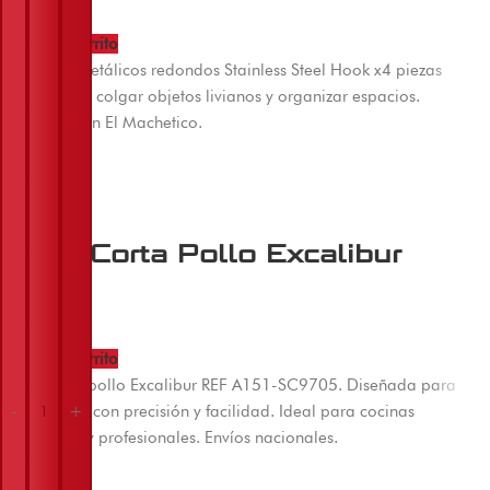
Añadir al carrito
Adhesivos metálicos redondos Stainless Steel Hook x4 piezas
ideales para colgar objetos livianos y organizar espacios.
Disponible en El Machetico.
Tijera Corta Pollo Excalibur
$
47.000
Añadir al carrito
Tijera corta pollo Excalibur REF A151-SC9705. Diseñada para
trocear aves con precisión y facilidad. Ideal para cocinas
-
-
-
-
-
+
+
+
+
+
domésticas y profesionales. Envíos nacionales.