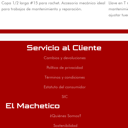
Copa 1/2 larga #15 para rachet. Accesorio mecánico ideal
Llave en T
para trabajos de mantenimiento y reparación.
mantenimie
ajustar tu
Servicio al Cliente
Cambios y devoluciones
Política de privacidad
Términos y condiciones
Estatuto del consumidor
SIC
El Machetico
¿Quiénes Somos?
Sostenibilidad