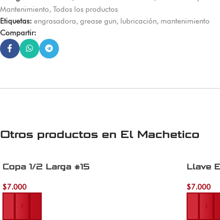
Mantenimiento
,
Todos los productos
Etiquetas:
engrasadora
,
grease gun
,
lubricación
,
mantenimiento
Compartir:
Otros productos en
El Machetico
Copa 1/2 Larga #15
Llave 
$
7.000
$
7.000
Añadir al carrito
Añadir al 