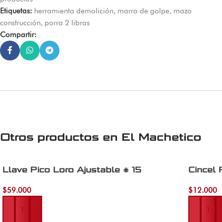
Etiquetas:
herramienta demolición
,
marro de golpe
,
mazo
construcción
,
porra 2 libras
Compartir:
Otros productos en
El Machetico
Llave Pico Loro Ajustable # 15
Cincel
$
59.000
$
12.000
Añadir al carrito
Añadir al 