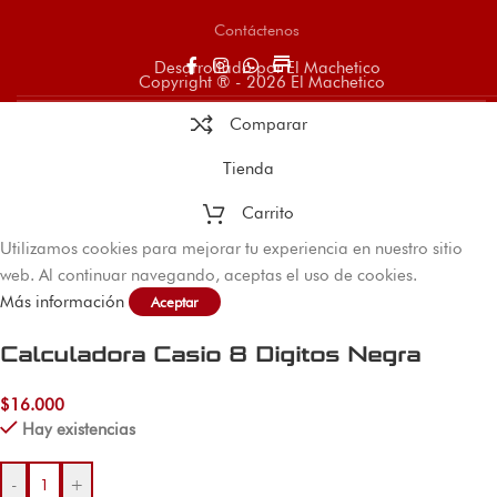
Contáctenos
store
Desarrollado por El Machetico
Copyright ® - 2026 El Machetico
Comparar
Tienda
Carrito
Utilizamos cookies para mejorar tu experiencia en nuestro sitio
web. Al continuar navegando, aceptas el uso de cookies.
Más información
Aceptar
Calculadora Casio 8 Digitos Negra
$
16.000
Hay existencias
-
+