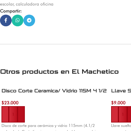
escolar
,
calculadora oficina
Compartir:
Otros productos en
El Machetico
Disco Corte Ceramica/ Vidrio 115M 4 1/2
Llave S
$
23.000
$
9.000
Añadir al carrito
Añadir al 
Disco de corte para cerámica y vidrio 115mm (4.1/2
Llave suel