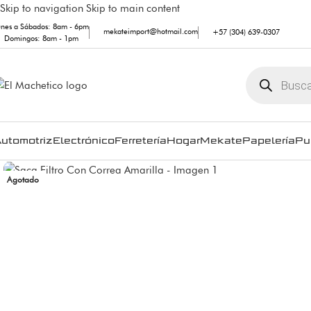
Skip to navigation
Skip to main content
unes a Sábados: 8am - 6pm
mekateimport@hotmail.com
+57 (304) 639-0307
Domingos: 8am - 1pm
utomotriz
Electrónico
Ferretería
Hogar
Mekate
Papelería
Pu
Agotado