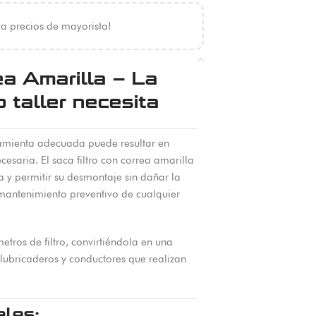
 a precios de mayorista!
ea Amarilla – La
 taller necesita
erramienta adecuada puede resultar en
esaria. El saca filtro con correa amarilla
za y permitir su desmontaje sin dañar la
 mantenimiento preventivo de cualquier
etros de filtro, convirtiéndola en una
 lubricaderos y conductores que realizan
ales: