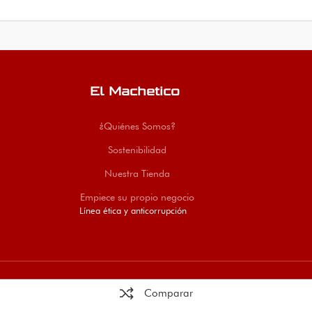
El Machetico
¿Quiénes Somos?
Sostenibilidad
Nuestra Tienda
Empiece su propio negocio
Línea ética y anticorrupción
Comparar