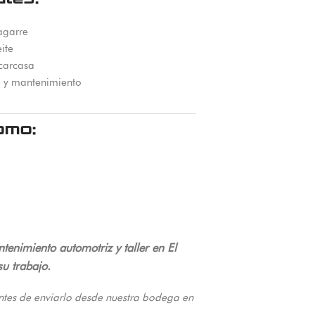
agarre
ite
 carcasa
e y mantenimiento
omo:
enimiento automotriz y taller en El
su trabajo.
ntes de enviarlo desde nuestra bodega en