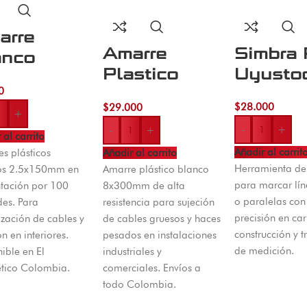
arre
Amarre
Simbra 
anco
Plastico
Uyusto
5×150 *
Blanco
0
0pcs
$
28.000
$
29.000
+
-
+
-
+
 al carrito
Añadir al carrit
s plásticos
Añadir al carrito
Herramienta de
os 2.5x150mm en
Amarre plástico blanco
para marcar lín
tación por 100
8x300mm de alta
o paralelas co
es. Para
resistencia para sujeción
precisión en car
zación de cables y
de cables gruesos y haces
construcción y 
ón en interiores.
pesados en instalaciones
de medición.
ible en El
industriales y
tico Colombia.
comerciales. Envíos a
todo Colombia.