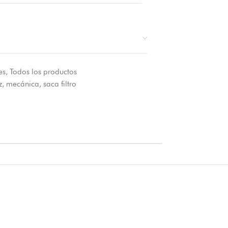
es
,
Todos los productos
z
,
mecánica
,
saca filtro