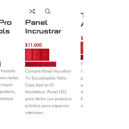
Tijera
Pro
Panel
Aviacion
ols
Incrustrar
Derecha 10
7w
$
27.000
Drosh
$
11.000
Excualizable
-
+
-
+
Vatio Caja
Añadir al carrito
o
Azul
Añadir al carrito
Tijera aviación derecha
 trazado
Compre Panel Incrustrar
10 pulgadas Drosh ideal
eas rectas
7w Excualizable Vatio
para cortes controlados
n mayor
Caja Azul en El
en lámina y metal
pintería,
Machetico. Panel LED
delgado. Disponible en
trabajos
para techo con potencia
El Machetico con envío
práctica para espacios
nacional.
interiores.