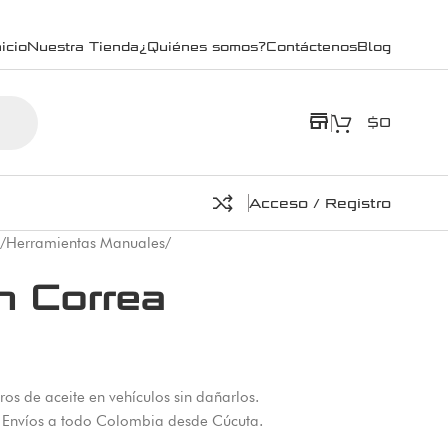
icio
Nuestra Tienda
¿Quiénes somos?
Contáctenos
Blog
store
$
0
Acceso / Registro
/
Herramientas Manuales
/
n Correa
tros de aceite en vehículos sin dañarlos.
. Envíos a todo Colombia desde Cúcuta.