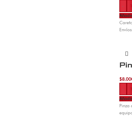
-
Añadir
Careta
Envío
Pi
$
8.00
-
Añadir
Pinza 
equipo