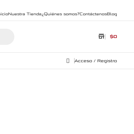
icio
Nuestra Tienda
¿Quiénes somos?
Contáctenos
Blog
store
$
0
Acceso / Registro