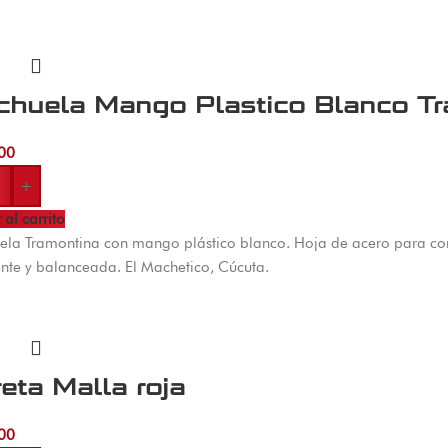
chuela Mango Plastico Blanco Tr
00
+
 al carrito
la Tramontina con mango plástico blanco. Hoja de acero para cor
ente y balanceada. El Machetico, Cúcuta.
eta Malla roja
00