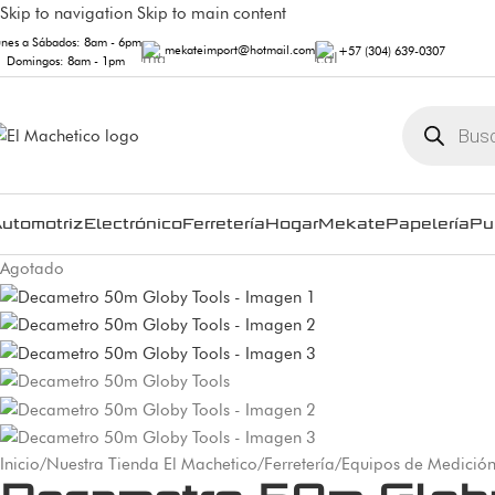
Skip to navigation
Skip to main content
unes a Sábados: 8am - 6pm
mekateimport@hotmail.com
+57 (304) 639-0307
Domingos: 8am - 1pm
utomotriz
Electrónico
Ferretería
Hogar
Mekate
Papelería
Pu
Agotado
Inicio
/
Nuestra Tienda El Machetico
/
Ferretería
/
Equipos de Medició