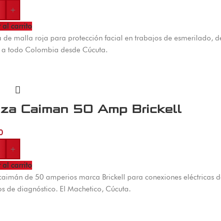
+
 al carrito
 de malla roja para protección facial en trabajos de esmerilado, d
s a todo Colombia desde Cúcuta.
nza Caiman 50 Amp Brickell
0
+
 al carrito
caimán de 50 amperios marca Brickell para conexiones eléctricas 
s de diagnóstico. El Machetico, Cúcuta.