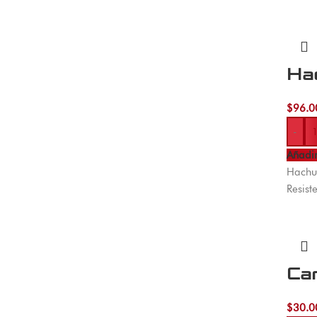
Ha
$
96.0
-
Añadir
Hachue
Resist
Car
$
30.0