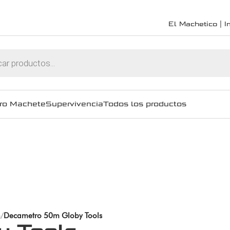
El Machetico | In
ro Machete
Supervivencia
Todos los productos
n
/
Decametro 50m Globy Tools