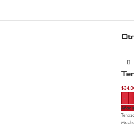
Ot
Te
$
34.0
-
Añadir
Tenaza
Machet