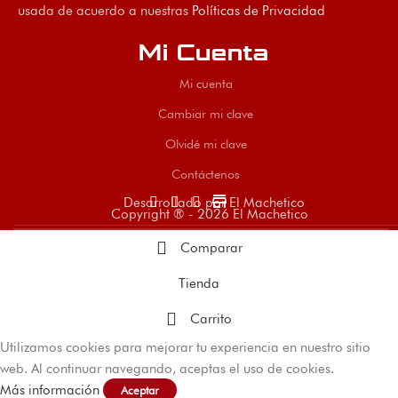
usada de acuerdo a nuestras
Políticas de Privacidad
Mi Cuenta
Mi cuenta
Cambiar mi clave
Olvidé mi clave
Contáctenos
store
Desarrollado por El Machetico
Copyright ® - 2026 El Machetico
Comparar
Tienda
Carrito
Utilizamos cookies para mejorar tu experiencia en nuestro sitio
web. Al continuar navegando, aceptas el uso de cookies.
Más información
Aceptar