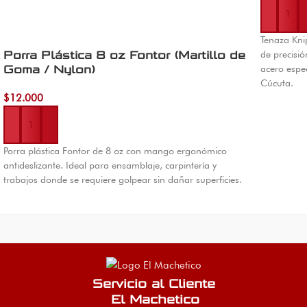
Tenaza Kni
Porra Plástica 8 oz Fontor (Martillo de
de precisi
Goma / Nylon)
acero espe
Cúcuta.
$
12.000
Añadir al carrito
Porra plástica Fontor de 8 oz con mango ergonómico
antideslizante. Ideal para ensamblaje, carpintería y
trabajos donde se requiere golpear sin dañar superficies.
Servicio al Cliente
El Machetico