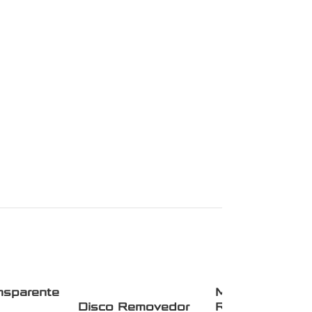
nsparente
Molde Llave
Disco Removedor
Redondo Izqui