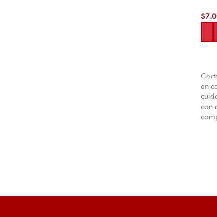
$
7.0
Aña
Cort
en ca
cuid
con 
comp