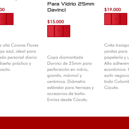
Para Vidrio 25mm
00
Davinci
$
19.000
$
15.000
dir al carrito
Añadir al car
a uña Corona Flores
Cinta transp
Añadir al carrito
ja azul, ideal para
yardas para
ado personal diario
Copa diamantada
papelería y 
diseño práctico y
Davinci de 25mm para
Alta adheren
acto.
perforación en vidrio,
económica. 
granito, mármol y
surtir negoci
cerámica. Diámetro
todo Colomb
estándar para herrajes y
Cúcuta.
accesorios de baño.
Envíos desde Cúcuta.