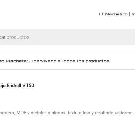
El Machetico | In
ro Machete
Supervivencia
Todos los productos
Lija Brickell #150
 madera, MDF y metales pintados. Textura fina y resultado uniforme