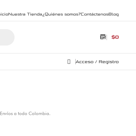
icio
Nuestra Tienda
¿Quiénes somos?
Contáctenos
Blog
store
$
0
Acceso / Registro
. Envíos a todo Colombia.