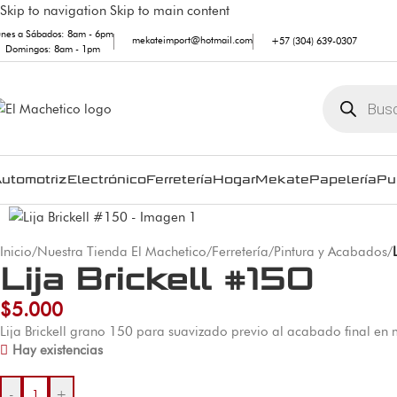
Skip to navigation
Skip to main content
unes a Sábados: 8am - 6pm
mekateimport@hotmail.com
+57 (304) 639-0307
Domingos: 8am - 1pm
utomotriz
Electrónico
Ferretería
Hogar
Mekate
Papelería
Pu
Inicio
/
Nuestra Tienda El Machetico
/
Ferretería
/
Pintura y Acabados
/
Lija Brickell #150
$
5.000
Lija Brickell grano 150 para suavizado previo al acabado final en
Hay existencias
-
+