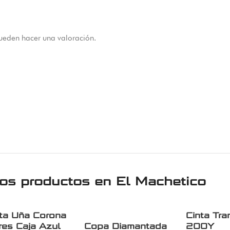
ueden hacer una valoración.
ros productos en
El Machetico
ta Uña Corona
Cinta Tra
res Caja Azul
Copa Diamantada
200Y