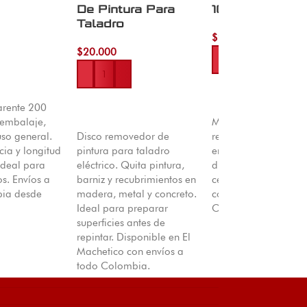
De Pintura Para
100Pcs
Taladro
$
96.000
$
20.000
rito
Añadir al carrito
arente 200
Añadir al carrito
 embalaje,
Molde de llave en b
uso general.
Disco removedor de
redondo lado izquie
cia y longitud
pintura para taladro
en set de 100 piezas
Ideal para
eléctrico. Quita pintura,
duplicado de llaves.
os. Envíos a
barniz y recubrimientos en
cerrajerias y puntos 
ia desde
madera, metal y concreto.
copiado. Envios a t
Ideal para preparar
Colombia desde Cuc
superficies antes de
repintar. Disponible en El
Machetico con envíos a
todo Colombia.