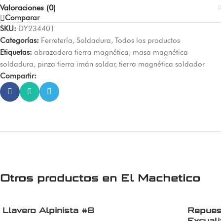
Valoraciones (0)
Comparar
SKU:
DY234401
Categorías:
Ferretería
,
Soldadura
,
Todos los productos
Etiquetas:
abrazadera tierra magnética
,
masa magnética
soldadura
,
pinza tierra imán soldar
,
tierra magnética soldador
Compartir:
Otros productos en
El Machetico
Llavero Alpinista #8
Repues
Excuali