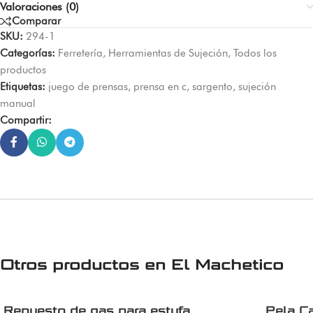
Valoraciones (0)
Comparar
SKU:
294-1
Categorías:
Ferretería
,
Herramientas de Sujeción
,
Todos los
productos
Etiquetas:
juego de prensas
,
prensa en c
,
sargento
,
sujeción
manual
Compartir:
Otros productos en
El Machetico
Repuesto de gas para estufa
Pela C