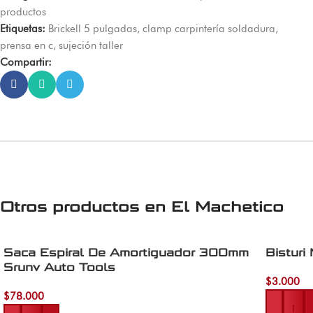
productos
Etiquetas:
Brickell 5 pulgadas
,
clamp carpintería soldadura
,
prensa en c
,
sujeción taller
Compartir:
Otros productos en
El Machetico
Saca Espiral De Amortiguador 300mm
Bisturi
Srunv Auto Tools
$
3.000
Añadir al 
$
78.000
Añadir al carrito