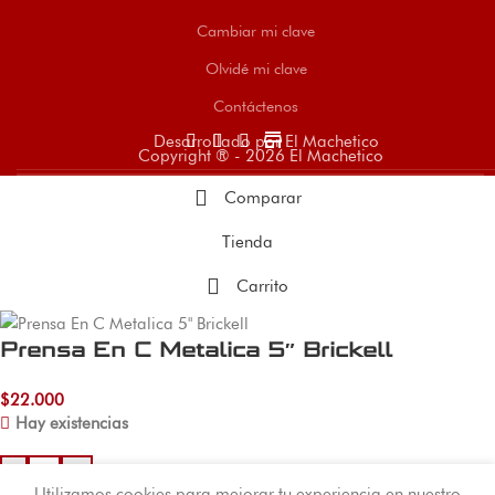
Cambiar mi clave
Olvidé mi clave
Contáctenos
store
Desarrollado por El Machetico
Copyright ® - 2026 El Machetico
Comparar
Tienda
Carrito
Prensa En C Metalica 5″ Brickell
$
22.000
Hay existencias
-
+
Utilizamos cookies para mejorar tu experiencia en nuestro