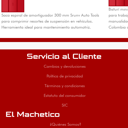
Bisturí min
Saca espiral de amortiguador 300 mm Srunv Auto Tools
para trabaj
para comprimir resortes de suspensión en vehículos.
manualidad
Herramienta ideal para mantenimiento automotriz.
Colombia d
Servicio al Cliente
Cambios y devoluciones
Política de privacidad
Términos y condiciones
Estatuto del consumidor
SIC
El Machetico
¿Quiénes Somos?