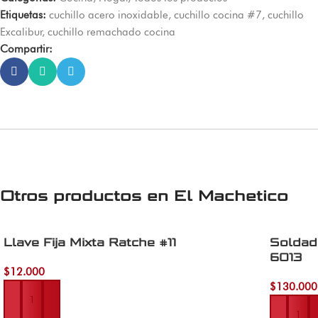
Etiquetas:
cuchillo acero inoxidable
,
cuchillo cocina #7
,
cuchillo
Excalibur
,
cuchillo remachado cocina
Compartir:
Otros productos en
El Machetico
Llave Fija Mixta Ratche #11
Soldad
6013
$
12.000
Añadir al carrito
$
130.000
Añadir al 