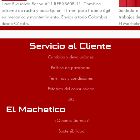
Llave Fija Mixta Rache #11 REF X3608-11. Combina
extremo de racha y boca fija en 11 mm para trabajo ágil
Soldadura 
en mecánica y mantenimiento. Envíos a todo Colombia
trabajos d
desde Cúcuta.
El Macheti
Servicio al Cliente
Cambios y devoluciones
Política de privacidad
Términos y condiciones
Estatuto del consumidor
SIC
El Machetico
¿Quiénes Somos?
Sostenibilidad