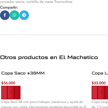
comedor sierra
,
cuchillo de mesa Tramontina
Compartir:
Otros productos en
El Machetico
Copa Saco #38MM
Copa L
$
56.000
$
33.000
Añadir al carrito
Añadir al 
Copa Saco 38 mm para trabajos mecánicos y ajuste de
Copa Larg
tuercas con rache. Herramienta resistente disponible en El
de 1/2 pul