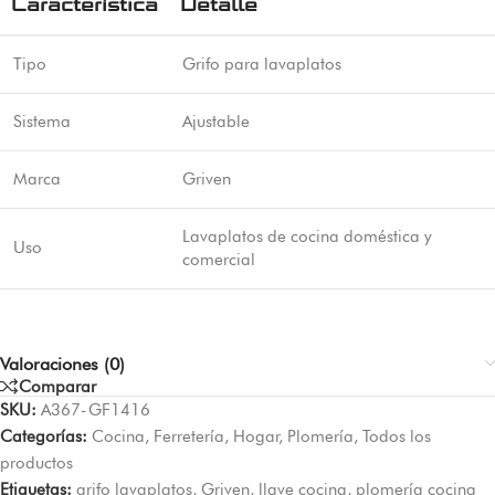
Característica
Detalle
Tipo
Grifo para lavaplatos
Sistema
Ajustable
Marca
Griven
Lavaplatos de cocina doméstica y
Uso
comercial
Valoraciones (0)
Comparar
SKU:
A367-GF1416
Categorías:
Cocina
,
Ferretería
,
Hogar
,
Plomería
,
Todos los
productos
Etiquetas:
grifo lavaplatos
,
Griven
,
llave cocina
,
plomería cocina