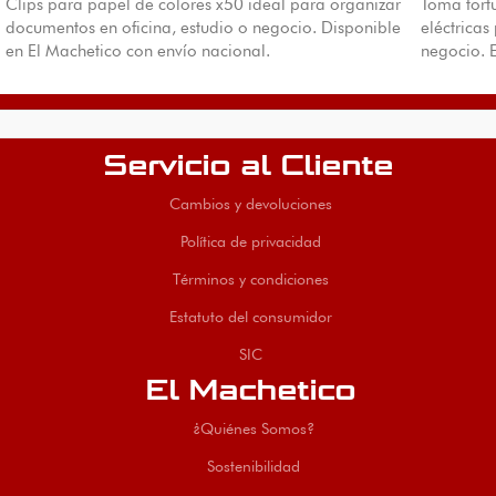
Clips para papel de colores x50 ideal para organizar
Toma tort
documentos en oficina, estudio o negocio. Disponible
eléctricas
en El Machetico con envío nacional.
negocio. 
Servicio al Cliente
Cambios y devoluciones
Política de privacidad
Términos y condiciones
Estatuto del consumidor
SIC
El Machetico
¿Quiénes Somos?
Sostenibilidad