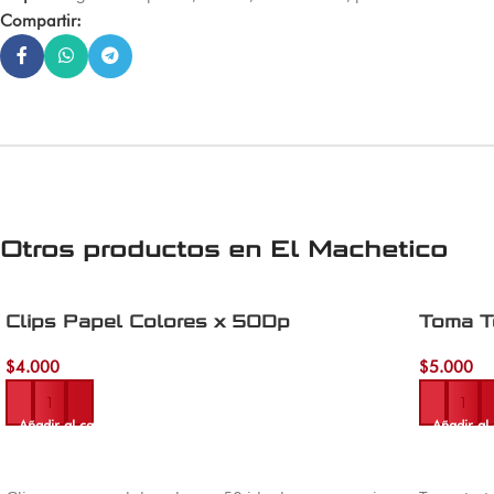
Compartir:
Otros productos en
El Machetico
Clips Papel Colores x 50Dp
Toma T
$
4.000
$
5.000
Añadir al carrito
Añadir al 