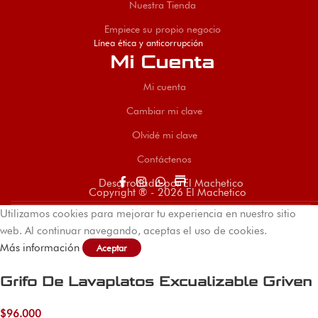
Nuestra Tienda
Empiece su propio negocio
Línea ética y anticorrupción
Mi Cuenta
Mi cuenta
Cambiar mi clave
Olvidé mi clave
Contáctenos
store
Desarrollado por El Machetico
Copyright ® - 2026 El Machetico
Utilizamos cookies para mejorar tu experiencia en nuestro sitio
web. Al continuar navegando, aceptas el uso de cookies.
Más información
Aceptar
Grifo De Lavaplatos Excualizable Griven
$
96.000