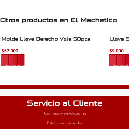
Otros productos en
El Machetico
Molde Llave Derecho Vale 50pcs
Llave S
$
52.000
$
9.000
Añadir al carrito
Añadir al 
Servicio al Cliente
Cambios y devoluciones
Política de privacidad