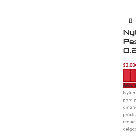
Ny
Pe
0.
$
3.00
-
Añadir
Nylon
para p
amarre
prácti
requie
delga