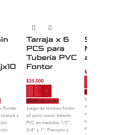
Sin
Tarraja x 6
Sacacorcho
PCS para
Multifuncion
Tubería PVC
al Excalibur
jx10
Fontor
$
20.000
$
25.000
-
+
-
+
Añadir al carrito
Sacacorcho
o
Añadir al carrito
multifuncional Excalibur
a Pointer
Juego de tarrajas Fontor
ideal para abrir botellas
costura y
x6 para roscar tubería
con corcho y tapas
ción
PVC en medidas 1/2”,
metálicas en casa,
ción
3/4” y 1”. Precisión y