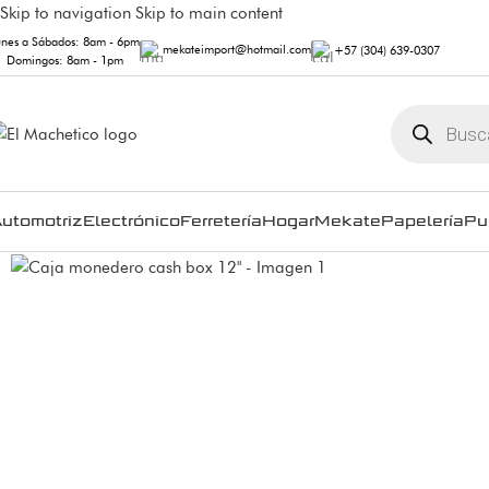
Skip to navigation
Skip to main content
unes a Sábados: 8am - 6pm
mekateimport@hotmail.com
+57 (304) 639-0307
Domingos: 8am - 1pm
utomotriz
Electrónico
Ferretería
Hogar
Mekate
Papelería
Pu