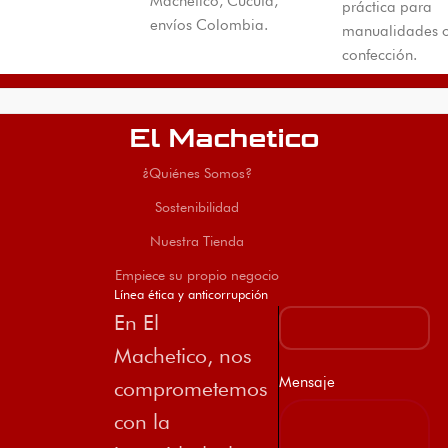
Machetico, Cúcuta,
práctica para
envíos Colombia.
manualidades 
confección.
El Machetico
¿Quiénes Somos?
Sostenibilidad
Nuestra Tienda
Empiece su propio negocio
Línea ética y anticorrupción
En El
Machetico, nos
Mensaje
comprometemos
con la