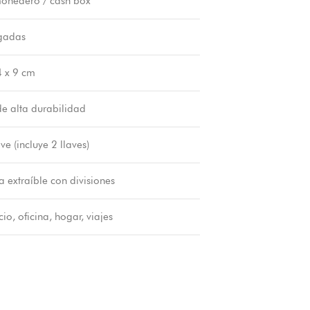
onedero / cash box
gadas
4 x 9 cm
e alta durabilidad
ve (incluye 2 llaves)
 extraíble con divisiones
o, oficina, hogar, viajes