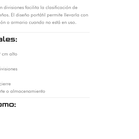
divisiones facilita la clasificación de
os. El diseño portátil permite llevarla con
jón o armario cuando no está en uso.
ales:
 cm alto
ivisiones
cierre
porte o almacenamiento
omo: