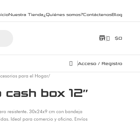
icio
Nuestra Tienda
¿Quiénes somos?
Contáctenos
Blog
store
$
0
Acceso / Registro
cesorios para el Hogar
/
 cash box 12″
ro resistente. 30x24x9 cm con bandeja
uidas. Ideal para comercio y oficina. Envíos