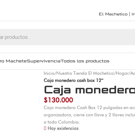
El Machetico | In
ro Machete
Supervivencia
Todos los productos
Inicio
/
Nuestra Tienda El Machetico
/
Hogar
/
Ac
Caja monedero cash box 12″
Caja monedero
$
130.000
Caja monedero Cash Box 12 pulgadas en ace
organizadora, cierre con llave y 2 llaves incl
a todo Colombia.
Hay existencias