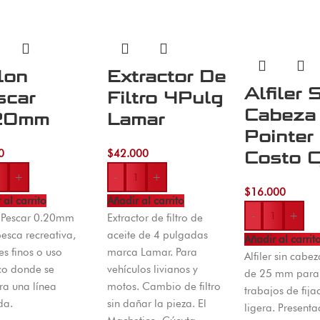
lon
Extractor De
Alfiler 
scar
Filtro 4Pulg
Cabeza
20mm
Lamar
Pointer
0
$
42.000
Costo C
+
-
+
$
16.000
 al carrito
Añadir al carrito
-
+
 Pescar 0.20mm
Extractor de filtro de
esca recreativa,
aceite de 4 pulgadas
Añadir al carrit
s finos o uso
marca Lamar. Para
Alfiler sin cabez
co donde se
vehículos livianos y
de 25 mm para 
ra una línea
motos. Cambio de filtro
trabajos de fija
da.
sin dañar la pieza. El
ligera. Presenta