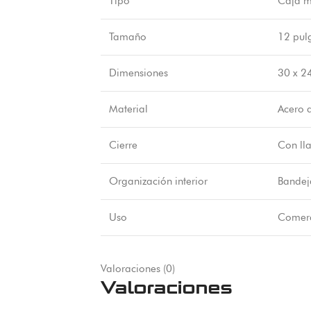
Tipo
Caja m
Tamaño
12 pul
Dimensiones
30 x 2
Material
Acero d
Cierre
Con lla
Organización interior
Bandeja
Uso
Comerci
Valoraciones (0)
Valoraciones